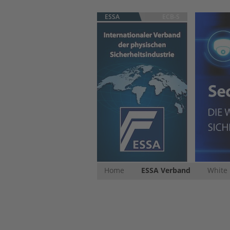
ESSA
ECB-S
Home
ESSA Verband
White