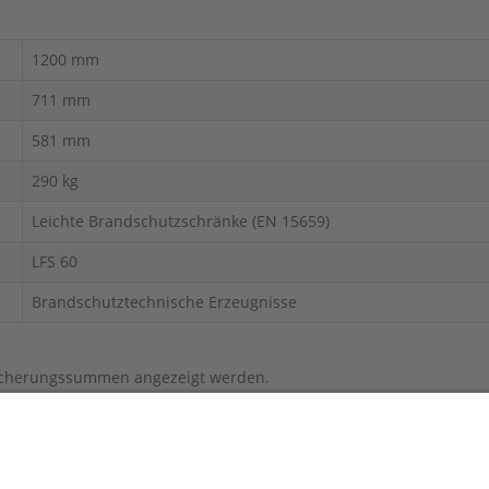
1200 mm
711 mm
581 mm
290 kg
Leichte Brandschutzschränke (EN 15659)
LFS 60
Brandschutztechnische Erzeugnisse
sicherungssummen angezeigt werden.