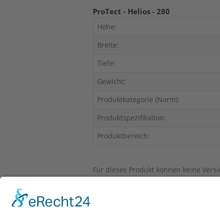
ProTect - Helios - 280
Höhe:
Breite:
Tiefe:
Gewicht:
Produktkategorie (Norm):
Produktspezifikation:
Produktbereich:
Für dieses Produkt können keine Ver