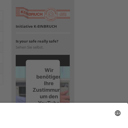
Initiative K-EINBRUCH
Is your safe really safe?
Sehen Sie selbst.
Wir
benötigen
Ihre
Zustimmung,
um den
YouTube
Video-
Service zu
laden!