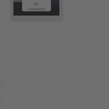
Wir
verwenden
einen
Service
eines
Drittanbieters,
um
Videoinhalte
einzubetten.
Dieser
Service
kann
Daten zu
Ihren
Aktivitäten
sammeln.
Bitte lesen
Sie die
Details
durch und
stimmen