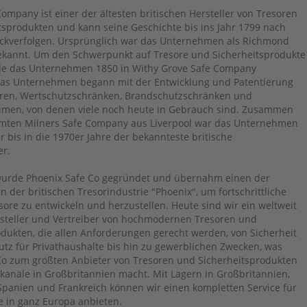
ompany ist einer der ältesten britischen Hersteller von Tresoren
tsprodukten und kann seine Geschichte bis ins Jahr 1799 nach
ückverfolgen. Ursprünglich war das Unternehmen als Richmond
bekannt. Um den Schwerpunkt auf Tresore und Sicherheitsprodukte
de das Unternehmen 1850 in Withy Grove Safe Company
as Unternehmen begann mit der Entwicklung und Patentierung
oren, Wertschutzschränken, Brandschutzschränken und
men, von denen viele noch heute in Gebrauch sind. Zusammen
mten Milners Safe Company aus Liverpool war das Unternehmen
 bis in die 1970er Jahre der bekannteste britische
er.
wurde Phoenix Safe Co gegründet und übernahm einen der
 der britischen Tresorindustrie "Phoenix", um fortschrittliche
sore zu entwickeln und herzustellen. Heute sind wir ein weltweit
steller und Vertreiber von hochmodernen Tresoren und
odukten, die allen Anforderungen gerecht werden, von Sicherheit
tz für Privathaushalte bis hin zu gewerblichen Zwecken, was
Co zum größten Anbieter von Tresoren und Sicherheitsprodukten
skanäle in Großbritannien macht. Mit Lagern in Großbritannien,
Spanien und Frankreich können wir einen kompletten Service für
e in ganz Europa anbieten.