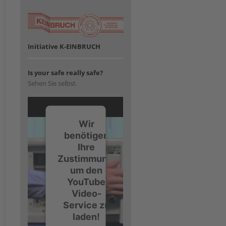
Initiative K-EINBRUCH
Is your safe really safe?
Sehen Sie selbst.
Wir
benötigen
Ihre
Zustimmung,
um den
YouTube
Video-
Service zu
laden!