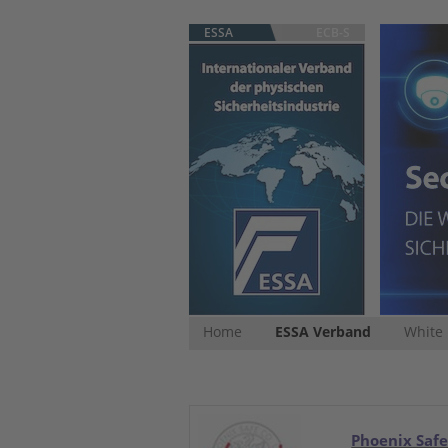
ESSA
ECB-S
Home
ESSA Verband
White
Phoenix Safe