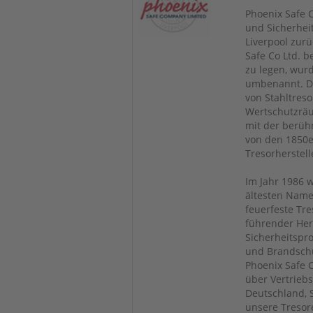
Phoenix Safe C
und Sicherhei
Liverpool zur
Safe Co Ltd. 
zu legen, wur
umbenannt. D
von Stahltres
Wertschutzräu
mit der berüh
von den 1850er
Tresorherstell
Im Jahr 1986 
ältesten Namen
feuerfeste Tre
führender Her
Sicherheitspr
und Brandschu
Phoenix Safe 
über Vertrieb
Deutschland, 
unsere Tresor