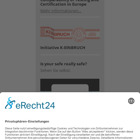
Certification in Europe
Mehr Informationen...
Initiative K-EINBRUCH
Is your safe really safe?
Sehen Sie selbst.
Wir
benötigen
Ihre
Zustimmung,
um den
YouTube
Video-