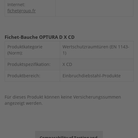
Internet:
fichetgroup.fr
Fichet-Bauche OPTURA D X CD
Produktkategorie
Wertschutzraumtüren (EN 1143-
(Norm):
1)
Produktspezifikation:
X CD
Produktbereich:
Einbruchdiebstahl-Produkte
Für dieses Produkt können keine Versicherungssummen
angezeigt werden.
Comparability of Testing and