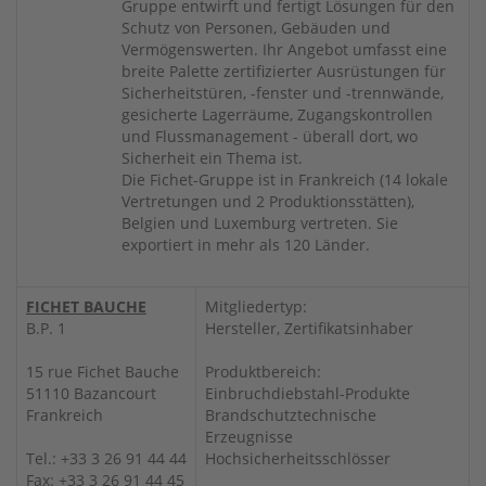
Gruppe entwirft und fertigt Lösungen für den
Schutz von Personen, Gebäuden und
Vermögenswerten. Ihr Angebot umfasst eine
breite Palette zertifizierter Ausrüstungen für
Sicherheitstüren, -fenster und -trennwände,
gesicherte Lagerräume, Zugangskontrollen
und Flussmanagement - überall dort, wo
Sicherheit ein Thema ist.
Die Fichet-Gruppe ist in Frankreich (14 lokale
Vertretungen und 2 Produktionsstätten),
Belgien und Luxemburg vertreten. Sie
exportiert in mehr als 120 Länder.
FICHET BAUCHE
Mitgliedertyp:
B.P. 1
Hersteller, Zertifikatsinhaber
15 rue Fichet Bauche
Produktbereich:
51110 Bazancourt
Einbruchdiebstahl-Produkte
Frankreich
Brandschutztechnische
Erzeugnisse
Tel.: +33 3 26 91 44 44
Hochsicherheitsschlösser
Fax: +33 3 26 91 44 45