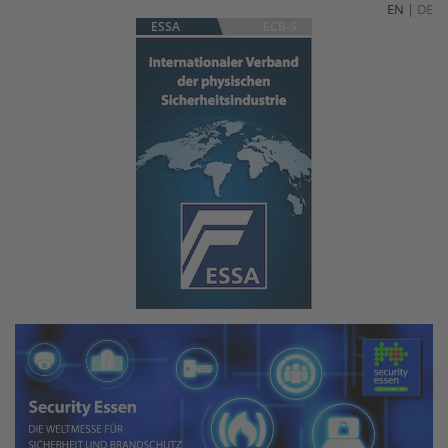
EN
|
DE
ESSA
ECB-S