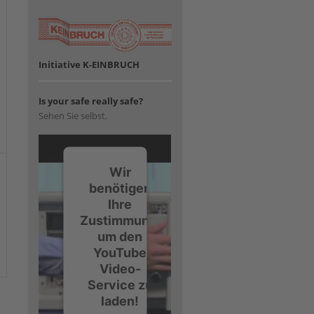
Initiative K-EINBRUCH
Is your safe really safe?
Sehen Sie selbst.
Wir
benötigen
Ihre
Zustimmung,
um den
YouTube
Video-
Service zu
laden!