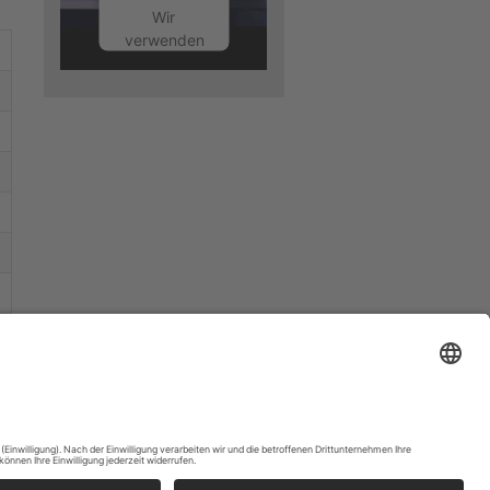
Wir
verwenden
einen
Service
eines
Drittanbieters,
um
Videoinhalte
einzubetten.
Dieser
Service
kann
Daten zu
Ihren
Aktivitäten
sammeln.
Bitte lesen
Sie die
Details
durch und
stimmen