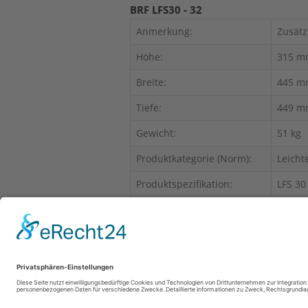
BRF LFS30 - 32
Anmerkung:
Zusätz
Höhe:
315 m
Breite:
445 m
Tiefe:
449 m
Gewicht:
51 kg
Produktkategorie (Norm):
Leicht
Produktspezifikation:
LFS 30
Produktbereich:
Brands
Für dieses Produkt können keine Ver