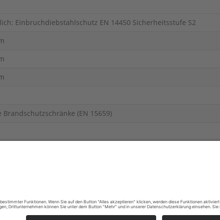
lich: Einbruchdiebstahlschutz EN 14450 Sicherheitsstufe S2
m
m
m
e Brandschutzschränke (EN 15659)
chutztechnische Erzeugnisse
sicherungssummen angezeigt werden.