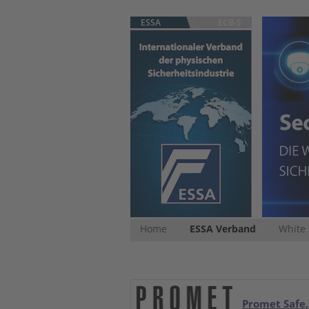
ESSA
ECB-S
Home
ESSA Verband
White
Promet Safe,