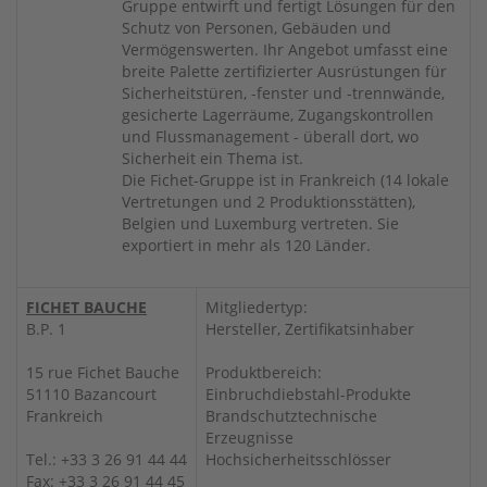
Gruppe entwirft und fertigt Lösungen für den
Schutz von Personen, Gebäuden und
Vermögenswerten. Ihr Angebot umfasst eine
breite Palette zertifizierter Ausrüstungen für
Sicherheitstüren, -fenster und -trennwände,
gesicherte Lagerräume, Zugangskontrollen
und Flussmanagement - überall dort, wo
Sicherheit ein Thema ist.
Die Fichet-Gruppe ist in Frankreich (14 lokale
Vertretungen und 2 Produktionsstätten),
Belgien und Luxemburg vertreten. Sie
exportiert in mehr als 120 Länder.
FICHET BAUCHE
Mitgliedertyp:
B.P. 1
Hersteller, Zertifikatsinhaber
15 rue Fichet Bauche
Produktbereich:
51110 Bazancourt
Einbruchdiebstahl-Produkte
Frankreich
Brandschutztechnische
Erzeugnisse
Tel.: +33 3 26 91 44 44
Hochsicherheitsschlösser
Fax: +33 3 26 91 44 45