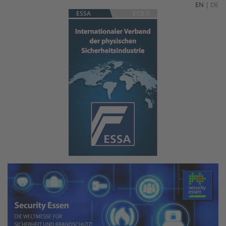
EN
|
DE
ESSA
ECB-S