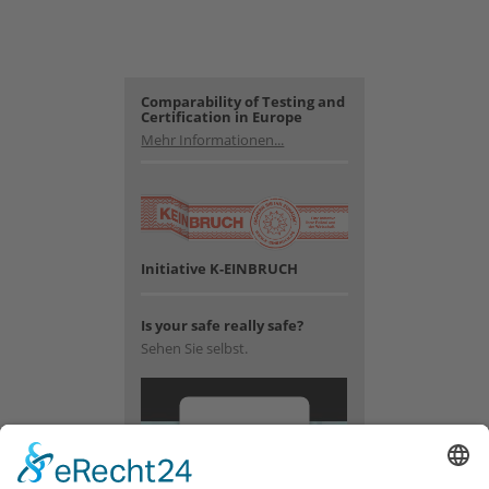
Comparability of Testing and
Certification in Europe
Mehr Informationen...
Initiative K-EINBRUCH
Is your safe really safe?
Sehen Sie selbst.
Wir
benötigen
Ihre