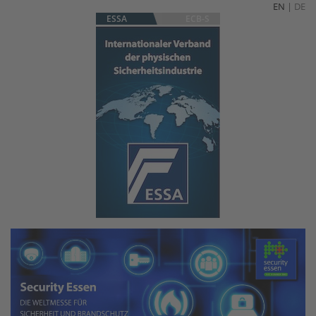
EN
|
DE
ESSA
ECB-S