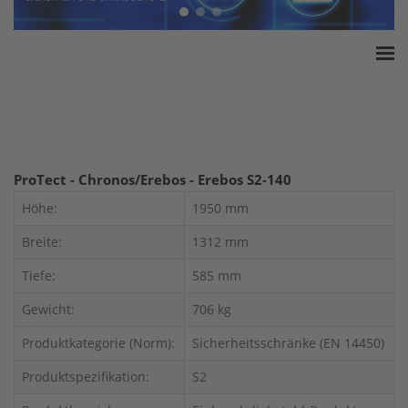
Home
ESSA Verband
White Paper
Produkte
ProTect - Chronos/Erebos - Erebos S2-140
Versicherungssummen
Höhe:
1950 mm
Presse
Breite:
1312 mm
Kontakt
Tiefe:
585 mm
Gewicht:
706 kg
Produktkategorie (Norm):
Sicherheitsschränke (EN 14450)
Produktspezifikation:
S2