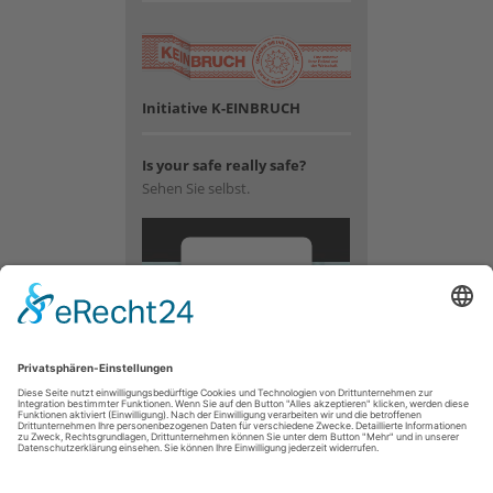
Initiative K-EINBRUCH
Is your safe really safe?
Sehen Sie selbst.
Wir
benötigen
Ihre
Zustimmung,
um den
YouTube
Video-
Service zu
laden!