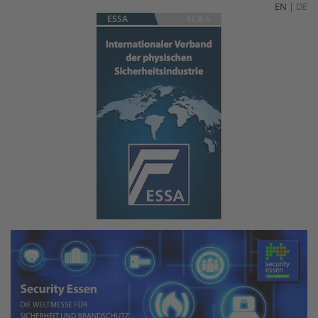
EN
|
DE
ESSA
ECB-S