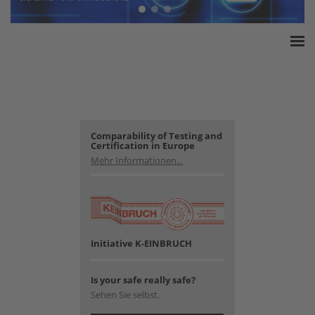
Home
ESSA Verband
White Paper
Produkte
Comparability of Testing and
Certification in Europe
Versicherungssummen
Mehr Informationen...
Presse
Kontakt
Initiative K-EINBRUCH
Is your safe really safe?
Sehen Sie selbst.