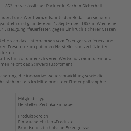
t 1852 Ihr verlässlicher Partner in Sachen Sicherheit.
nder, Franz Wertheim, erkannte den Bedarf an sicheren
mitteln und gründete am 1. September 1852 in Wien eine
ur Erzeugung "feuerfester, gegen Einbruch sicherer Cassen".
ckelte sich das Unternehmen vom Erzeuger von feuer- und
en Tresoren zum potenten Hersteller von zertifizierten
odukten.
or bis hin zu tonnenschweren Wertschutzraumtüren und
men reicht das Schwerbausortiment.
icherung, die innovative Weiterentwicklung sowie die
 stehen stets im Mittelpunkt der Firmenphilosophie.
Mitgliedertyp:
Hersteller, Zertifikatsinhaber
Produktbereich:
Einbruchdiebstahl-Produkte
Brandschutztechnische Erzeugnisse