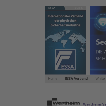
ESSA
ECB-S
Home
ESSA Verband
White
Wertheim V