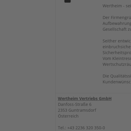
Wertheim - sei
Der Firmengrü
Aufbewahrungs
Gesellschaft z
Seither entwi
einbruchsicher
Sicherheitspr
Vom Kleintres
Wertschutzräu
Die Qualitätss
Kundenwünsche
Wertheim Vertriebs GmbH
Danfoss-Straße 6
2353 Guntramsdorf
Österreich
Tel.: +43 2236 320 350-0