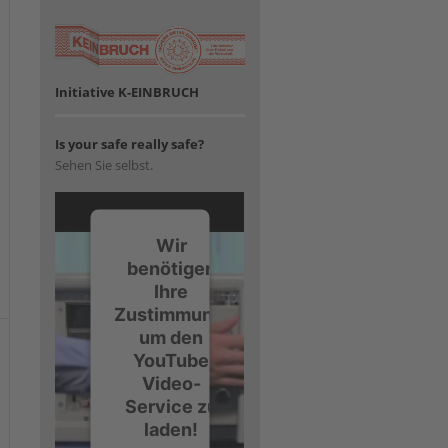
Initiative K-EINBRUCH
Is your safe really safe?
Sehen Sie selbst.
Wir
benötigen
Ihre
Zustimmung,
um den
YouTube
Video-
Service zu
laden!