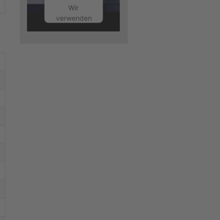
Wir
verwenden
einen
Service
eines
Drittanbieters,
um
Videoinhalte
einzubetten.
Dieser
Service
kann
Daten zu
Ihren
Aktivitäten
sammeln.
Bitte lesen
Sie die
Details
durch und
stimmen