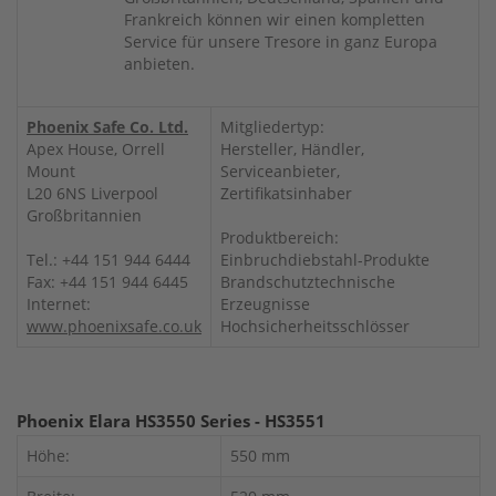
Frankreich können wir einen kompletten
Service für unsere Tresore in ganz Europa
anbieten.
Phoenix Safe Co. Ltd.
Mitgliedertyp:
Apex House, Orrell
Hersteller, Händler,
Mount
Serviceanbieter,
L20 6NS Liverpool
Zertifikatsinhaber
Großbritannien
Produktbereich:
Tel.: +44 151 944 6444
Einbruchdiebstahl-Produkte
Fax: +44 151 944 6445
Brandschutztechnische
Internet:
Erzeugnisse
www.phoenixsafe.co.uk
Hochsicherheitsschlösser
Phoenix Elara HS3550 Series - HS3551
Höhe:
550 mm