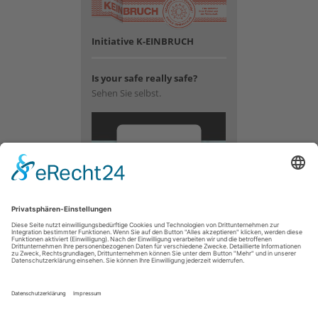
Initiative K-EINBRUCH
Is your safe really safe?
Sehen Sie selbst.
Wir
benötigen
Ihre
Zustimmung,
um den
YouTube
Video-
Service zu
laden!
Wir