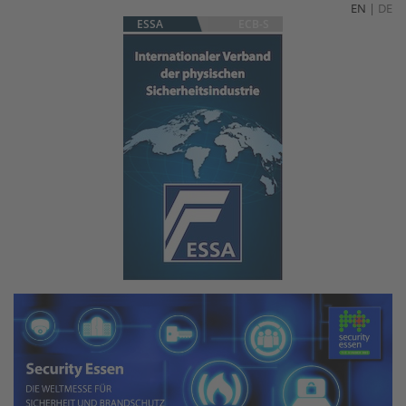
EN
|
DE
ESSA
ECB-S