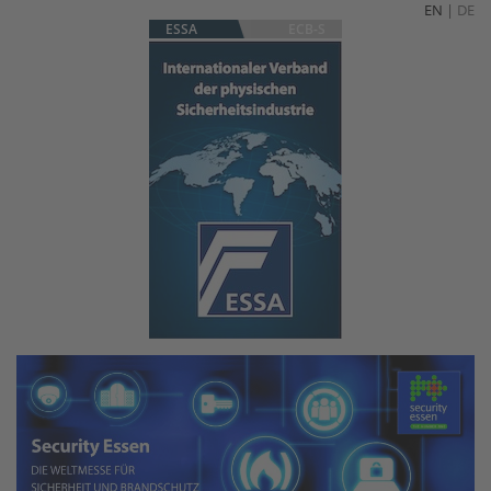
EN
|
DE
ESSA
ECB-S