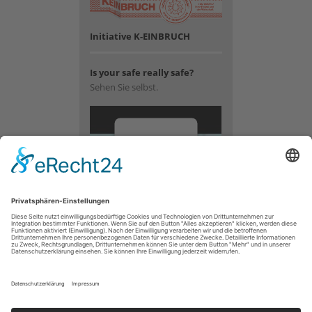
Initiative K-EINBRUCH
Is your safe really safe?
Sehen Sie selbst.
Wir
benötigen
Ihre
Zustimmung,
um den
YouTube
Video-
Service zu
laden!
Wir
verwenden