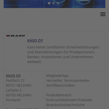
Home
ESSA Verband
White Paper
KASO OY
Produkte
Kaso bietet zertifizierte Sicherheitslösungen
und Dienstleistungen für Privatpersonen,
Versicherungssummen
Banken, Institutionen und Unternehmen
Presse
weltweit.
Kontakt
KASO OY
Mitgliedertyp:
Postfach 27
Hersteller, Serviceanbieter,
00751 HELSINKI
Zertifikatsinhaber
Lyhtytie 2
00750 HELSINKI
Produktbereich:
Finnland
Einbruchdiebstahl-Produkte
Brandschutztechnische