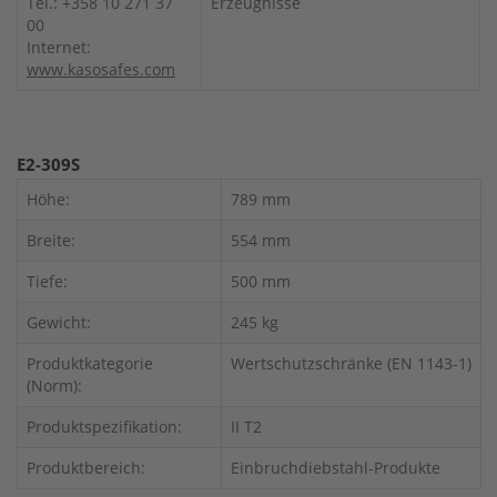
Tel.: +358 10 271 37
Erzeugnisse
00
Internet:
www.kasosafes.com
E2-309S
Höhe:
789 mm
Breite:
554 mm
Tiefe:
500 mm
Gewicht:
245 kg
Produktkategorie
Wertschutzschränke (EN 1143-1)
(Norm):
Produktspezifikation:
II T2
Produktbereich:
Einbruchdiebstahl-Produkte