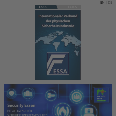
EN
|
DE
ESSA
ECB-S