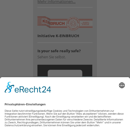
Mehr Informationen...
Initiative K-EINBRUCH
Is your safe really safe?
Sehen Sie selbst.
Wir
benötigen
Ihre
Zustimmung,
um den
YouTube
Video-
Service zu