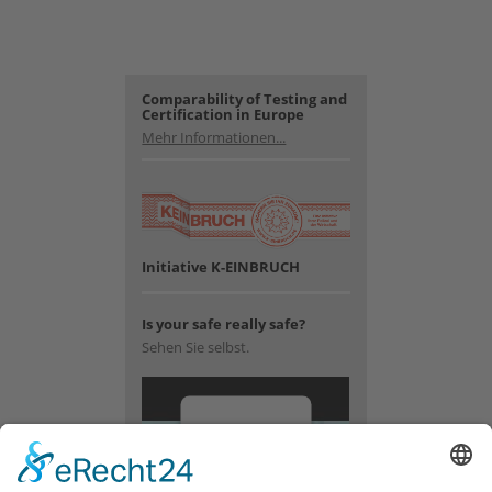
Comparability of Testing and
Certification in Europe
Mehr Informationen...
Initiative K-EINBRUCH
Is your safe really safe?
Sehen Sie selbst.
Wir
benötigen
Ihre