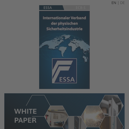
EN
|
DE
ESSA
ECB-S