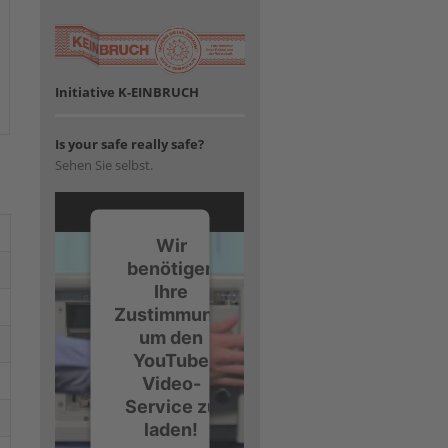
Initiative K-EINBRUCH
Is your safe really safe?
Sehen Sie selbst.
Wir
benötigen
Ihre
Zustimmung,
um den
YouTube
Video-
Service zu
laden!