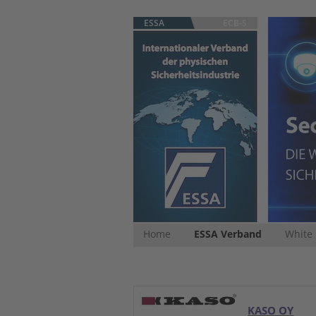
ESSA
ECB-S
Home
ESSA Verband
White
KASO OY