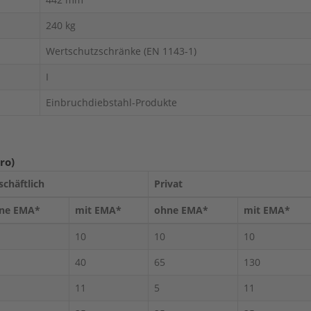
240 kg
Wertschutzschränke (EN 1143-1)
I
Einbruchdiebstahl-Produkte
ro)
schäftlich
Privat
ne EMA*
mit EMA*
ohne EMA*
mit EMA*
10
10
10
40
65
130
11
5
11