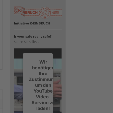
Initiative K-EINBRUCH
Is your safe really safe?
Sehen Sie selbst.
Wir
benötigen
Ihre
Zustimmung,
um den
YouTube
Video-
Service zu
laden!