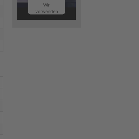
Wir
verwenden
einen
Service
eines
Drittanbieters,
um
Videoinhalte
einzubetten.
Dieser
Service
kann
Daten zu
Ihren
Aktivitäten
sammeln.
Bitte lesen
Sie die
Details
durch und
stimmen