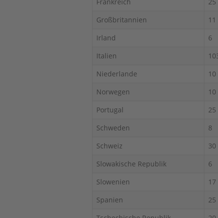
Frankreich
25
Großbritannien
11
Irland
6
Italien
10
Niederlande
10
Norwegen
10
Portugal
25
Schweden
8
Schweiz
30
Slowakische Republik
6
Slowenien
17
Spanien
25
Tschechische Republik
20