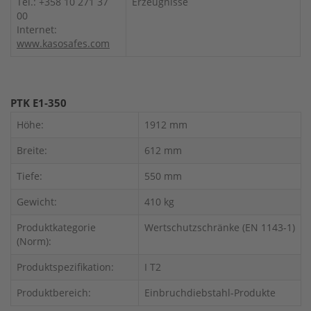
Tel.: +358 10 271 37
Erzeugnisse
00
Internet:
www.kasosafes.com
PTK E1-350
Höhe:
1912 mm
Breite:
612 mm
Tiefe:
550 mm
Gewicht:
410 kg
Produktkategorie
Wertschutzschränke (EN 1143-1)
(Norm):
Produktspezifikation:
I T2
Produktbereich:
Einbruchdiebstahl-Produkte