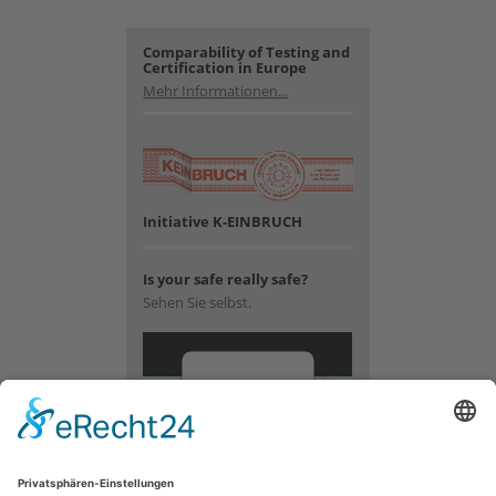
Comparability of Testing and
Certification in Europe
Mehr Informationen...
Initiative K-EINBRUCH
Is your safe really safe?
Sehen Sie selbst.
Wir
benötigen
Ihre
Zustimmung,
um den