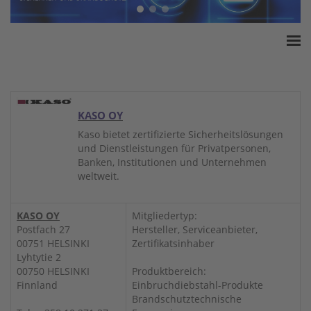
Home
ESSA Verband
White Paper
KASO OY
Produkte
Kaso bietet zertifizierte Sicherheitslösungen
und Dienstleistungen für Privatpersonen,
Versicherungssummen
Banken, Institutionen und Unternehmen
Presse
weltweit.
Kontakt
KASO OY
Mitgliedertyp:
Postfach 27
Hersteller, Serviceanbieter,
00751 HELSINKI
Zertifikatsinhaber
Lyhtytie 2
00750 HELSINKI
Produktbereich:
Finnland
Einbruchdiebstahl-Produkte
Brandschutztechnische