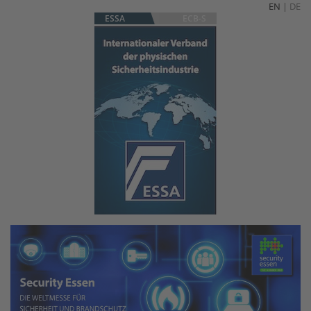
EN
|
DE
ESSA
ECB-S