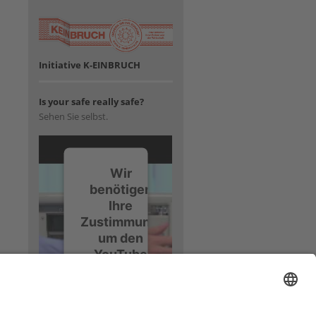
Initiative K-EINBRUCH
Is your safe really safe?
Sehen Sie selbst.
Wir
benötigen
Ihre
Zustimmung,
um den
YouTube
Video-
Service zu
laden!