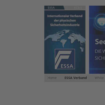
ESSA
ECB-S
Home
ESSA Verband
White