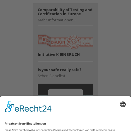
Comparability of Testing and
Certification in Europe
Mehr Informationen...
Initiative K-EINBRUCH
Is your safe really safe?
Sehen Sie selbst.
Wir
benötigen
Ihre
Zustimmung,
um den