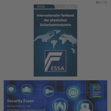
EN
|
DE
ESSA
ECB-S