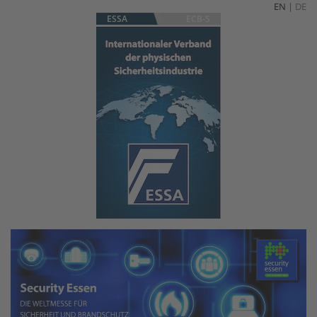
EN
|
DE
ESSA
ECB-S