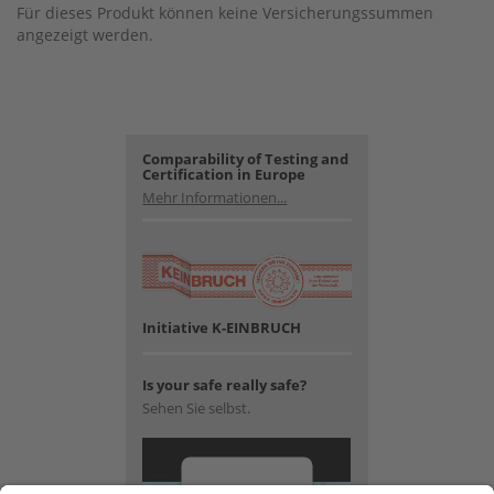
Für dieses Produkt können keine Versicherungssummen
angezeigt werden.
Comparability of Testing and
Certification in Europe
Mehr Informationen...
Initiative K-EINBRUCH
Is your safe really safe?
Sehen Sie selbst.