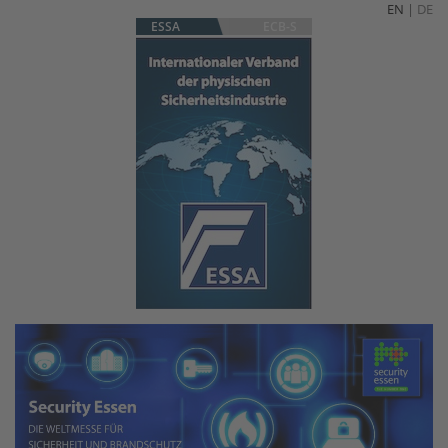
EN
|
DE
ESSA
ECB-S