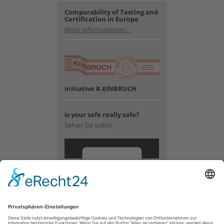
Comparability of Testing and
Certification in Europe
Mehr Informationen...
Initiative K-EINBRUCH
Is your safe really safe?
Sehen Sie selbst.
Wir
benötigen
Ihre
Zustimmung,
um den
YouTube