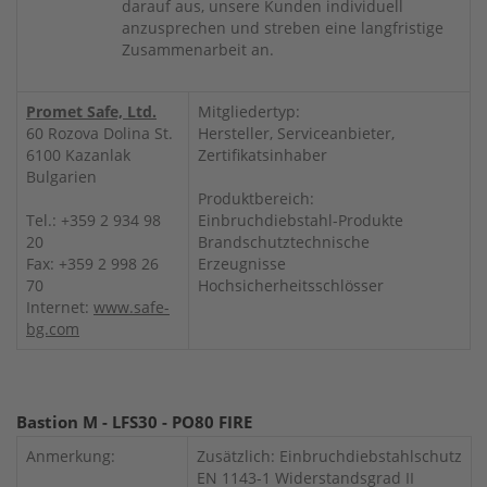
darauf aus, unsere Kunden individuell
anzusprechen und streben eine langfristige
Zusammenarbeit an.
Promet Safe, Ltd.
Mitgliedertyp:
60 Rozova Dolina St.
Hersteller, Serviceanbieter,
6100 Kazanlak
Zertifikatsinhaber
Bulgarien
Produktbereich:
Tel.: +359 2 934 98
Einbruchdiebstahl-Produkte
20
Brandschutztechnische
Fax: +359 2 998 26
Erzeugnisse
70
Hochsicherheitsschlösser
Internet:
www.safe-
bg.com
Bastion M - LFS30 - PO80 FIRE
Anmerkung:
Zusätzlich: Einbruchdiebstahlschutz
EN 1143-1 Widerstandsgrad II