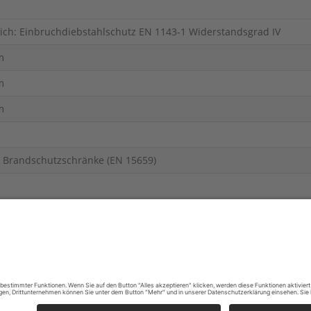
lich: Einbruchdiebstahlschutz EN 1143-1 Widerstandsgrad IV
m
m
m
e Brandschutzschränke (EN 15659)
chutztechnische Erzeugnisse
sicherungssummen angezeigt werden.