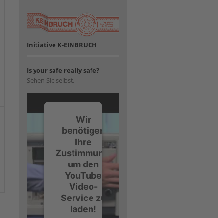
Initiative K-EINBRUCH
Is your safe really safe?
Sehen Sie selbst.
Wir
benötigen
Ihre
Zustimmung,
um den
YouTube
Video-
Service zu
laden!