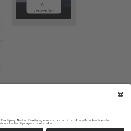
Wir
verwenden
einen
Service
eines
Drittanbieters,
um
Videoinhalte
einzubetten.
Dieser
Service
kann
Daten zu
Ihren
Aktivitäten
sammeln.
Bitte lesen
Sie die
Details
durch und
stimmen