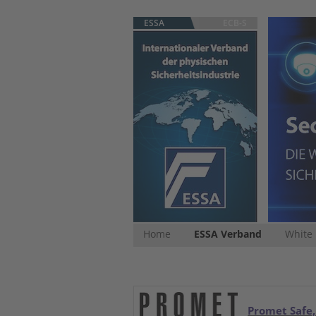
ESSA
ECB-S
Home
ESSA Verband
White
Promet Safe,