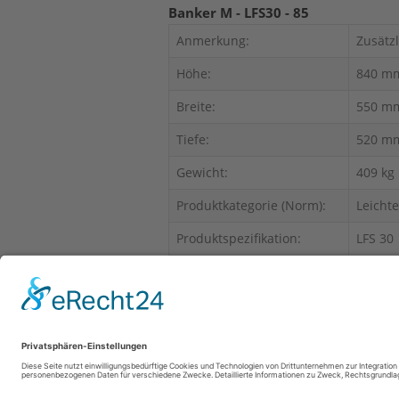
Banker M - LFS30 - 85
Anmerkung:
Zusätz
Höhe:
840 m
Breite:
550 m
Tiefe:
520 m
Gewicht:
409 kg
Produktkategorie (Norm):
Leicht
Produktspezifikation:
LFS 30
Produktbereich:
Brands
Für dieses Produkt können keine Ver