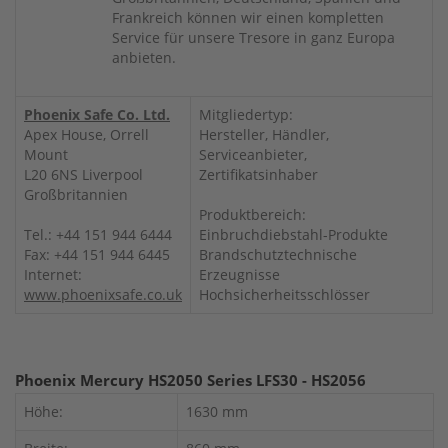
Frankreich können wir einen kompletten
Service für unsere Tresore in ganz Europa
anbieten.
Phoenix Safe Co. Ltd.
Mitgliedertyp:
Apex House, Orrell
Hersteller, Händler,
Mount
Serviceanbieter,
L20 6NS Liverpool
Zertifikatsinhaber
Großbritannien
Produktbereich:
Tel.: +44 151 944 6444
Einbruchdiebstahl-Produkte
Fax: +44 151 944 6445
Brandschutztechnische
Internet:
Erzeugnisse
www.phoenixsafe.co.uk
Hochsicherheitsschlösser
Phoenix Mercury HS2050 Series LFS30 - HS2056
Höhe:
1630 mm