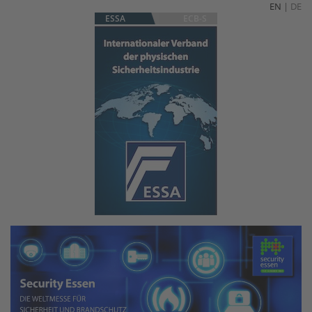
EN
|
DE
ESSA
ECB-S