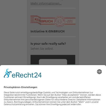
Mehr Informationen...
Initiative K-EINBRUCH
Is your safe really safe?
Sehen Sie selbst.
Wir
benötigen
Ihre
Zustimmung,
um den
YouTube
Video-
Service zu