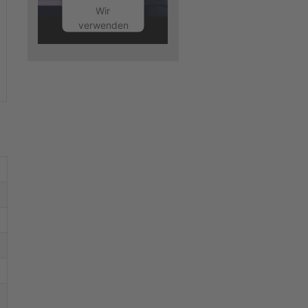
Wir
verwenden
einen
Service
eines
Drittanbieters,
um
Videoinhalte
einzubetten.
Dieser
Service
kann
Daten zu
Ihren
Aktivitäten
sammeln.
Bitte lesen
Sie die
Details
durch und
stimmen