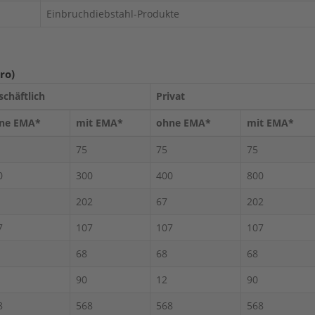
Einbruchdiebstahl-Produkte
ro)
schäftlich
Privat
ne EMA*
mit EMA*
ohne EMA*
mit EMA*
75
75
75
0
300
400
800
202
67
202
7
107
107
107
68
68
68
90
12
90
8
568
568
568