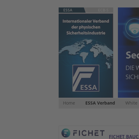
ESSA
ECB-S
Home
ESSA Verband
White
FICHET BAU