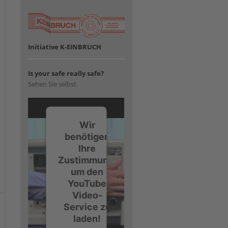
Initiative K-EINBRUCH
Is your safe really safe?
Sehen Sie selbst.
Wir
benötigen
Ihre
Zustimmung,
um den
YouTube
Video-
Service zu
laden!