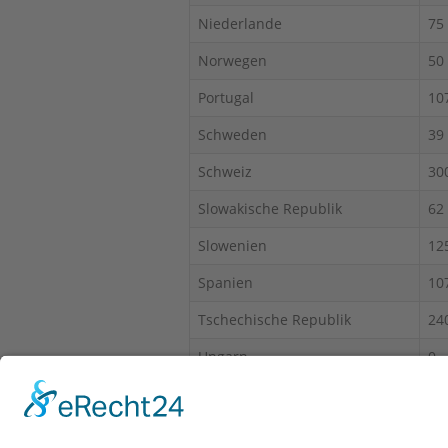
Niederlande
75
Norwegen
50
Portugal
10
Schweden
39
Schweiz
30
Slowakische Republik
62
Slowenien
12
Spanien
10
Tschechische Republik
24
Ungarn
0
Österreich
15
*EMA = Einbruchmeldeanlage