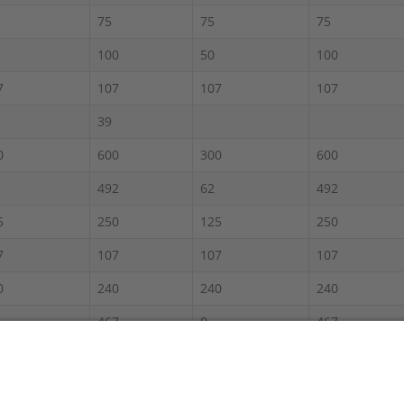
75
75
75
100
50
100
7
107
107
107
39
0
600
300
600
492
62
492
5
250
125
250
7
107
107
107
0
240
240
240
467
0
467
0
300
400
800