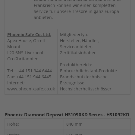
Frankreich können wir einen kompletten
Service für unsere Tresore in ganz Europa
anbieten.
Phoenix Safe Co. Ltd.
Mitgliedertyp:
Apex House, Orrell
Hersteller, Händler,
Mount
Serviceanbieter,
L20 6NS Liverpool
Zertifikatsinhaber
Großbritannien
Produktbereich:
Tel.: +44 151 944 6444
Einbruchdiebstahl-Produkte
Fax: +44 151 944 6445
Brandschutztechnische
Internet:
Erzeugnisse
www.phoenixsafe.co.uk
Hochsicherheitsschlösser
Phoenix Diamond Deposit HS1090KD Series - HS1092KD
Höhe:
840 mm