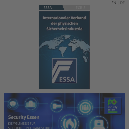
EN
|
DE
ESSA
ECB-S