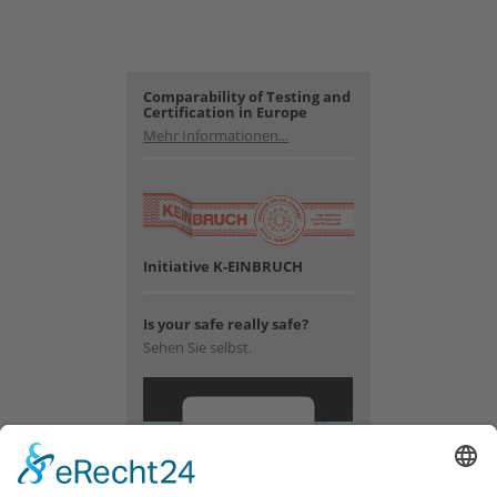
Comparability of Testing and
Certification in Europe
Mehr Informationen...
Initiative K-EINBRUCH
Is your safe really safe?
Sehen Sie selbst.
Wir
benötigen
Ihre