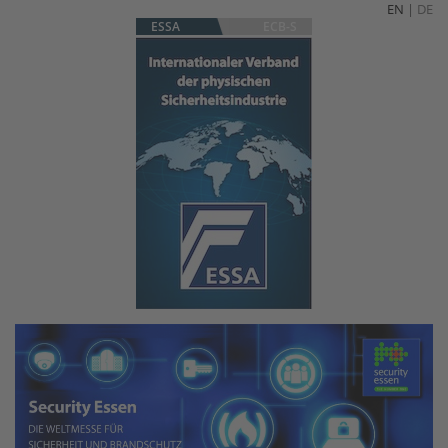
EN
|
DE
ESSA
ECB-S