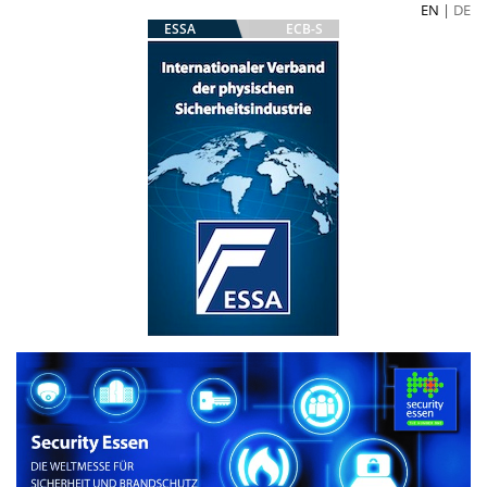
EN
|
DE
ESSA
ECB-S