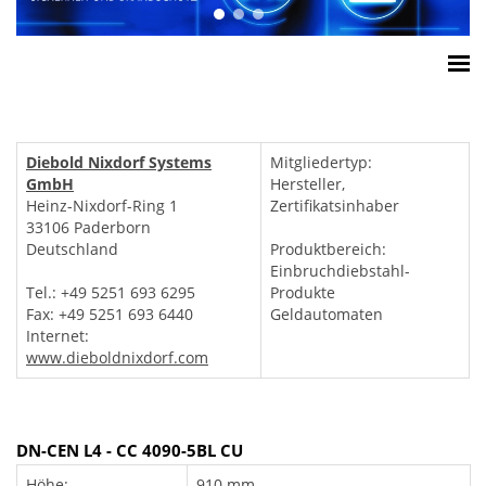
Home
ESSA Verband
Diebold Nixdorf Systems
Mitgliedertyp:
White Paper
GmbH
Hersteller,
Heinz-Nixdorf-Ring 1
Zertifikatsinhaber
Produkte
33106 Paderborn
Versicherungssummen
Deutschland
Produktbereich:
Einbruchdiebstahl-
Presse
Tel.: +49 5251 693 6295
Produkte
Kontakt
Fax: +49 5251 693 6440
Geldautomaten
Internet:
www.dieboldnixdorf.com
DN-CEN L4 - CC 4090-5BL CU
Höhe:
910 mm