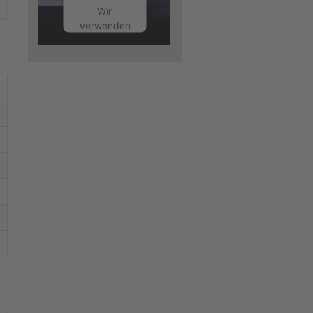
Wir
verwenden
einen
Service
eines
Drittanbieters,
um
Videoinhalte
einzubetten.
Dieser
Service
kann
Daten zu
Ihren
Aktivitäten
sammeln.
Bitte lesen
Sie die
Details
durch und
stimmen