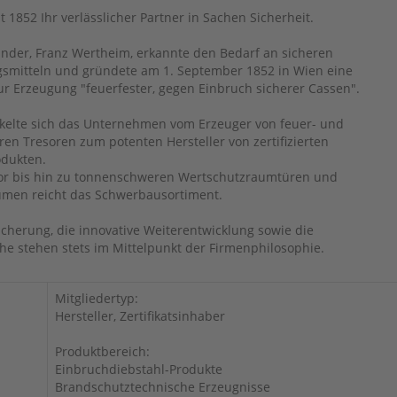
t 1852 Ihr verlässlicher Partner in Sachen Sicherheit.
nder, Franz Wertheim, erkannte den Bedarf an sicheren
mitteln und gründete am 1. September 1852 in Wien eine
ur Erzeugung "feuerfester, gegen Einbruch sicherer Cassen".
ckelte sich das Unternehmen vom Erzeuger von feuer- und
en Tresoren zum potenten Hersteller von zertifizierten
odukten.
or bis hin zu tonnenschweren Wertschutzraumtüren und
men reicht das Schwerbausortiment.
icherung, die innovative Weiterentwicklung sowie die
 stehen stets im Mittelpunkt der Firmenphilosophie.
Mitgliedertyp:
Hersteller, Zertifikatsinhaber
Produktbereich:
Einbruchdiebstahl-Produkte
Brandschutztechnische Erzeugnisse