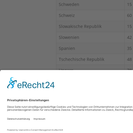
Schweden
15
Schweiz
60
Slowakische Republik
15
Slowenien
42
Spanien
35
Tschechische Republik
48
Ungarn
78
Österreich
50
*EMA = Einbruchmeldeanlage