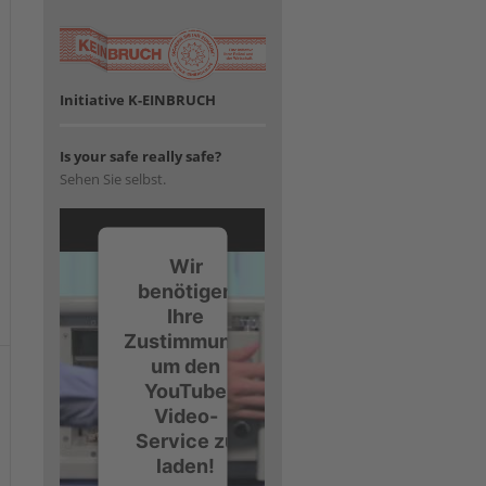
Initiative K-EINBRUCH
Is your safe really safe?
Sehen Sie selbst.
Wir
benötigen
Ihre
Zustimmung,
um den
YouTube
Video-
Service zu
laden!