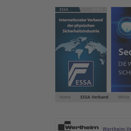
ESSA
ECB-S
Home
ESSA Verband
White
Wertheim V