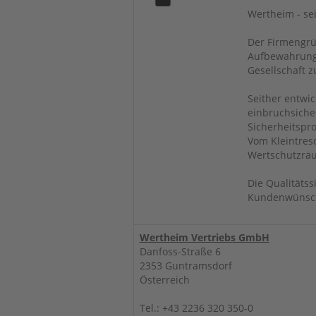
Wertheim - sei
Der Firmengrü
Aufbewahrungs
Gesellschaft z
Seither entwi
einbruchsicher
Sicherheitspr
Vom Kleintres
Wertschutzräu
Die Qualitätss
Kundenwünsche
Wertheim Vertriebs GmbH
Danfoss-Straße 6
2353 Guntramsdorf
Österreich
Tel.: +43 2236 320 350-0