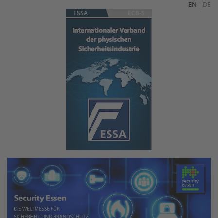
EN
|
DE
ESSA
ECB-S