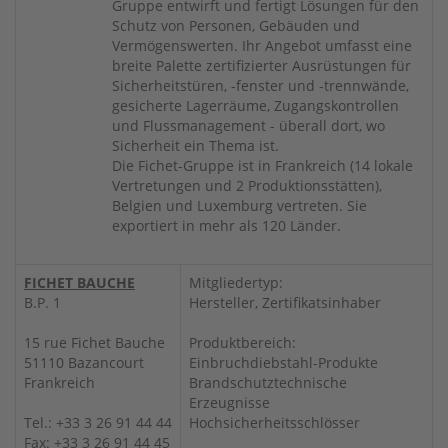
Gruppe entwirft und fertigt Lösungen für den
Schutz von Personen, Gebäuden und
Vermögenswerten. Ihr Angebot umfasst eine
breite Palette zertifizierter Ausrüstungen für
Sicherheitstüren, -fenster und -trennwände,
gesicherte Lagerräume, Zugangskontrollen
und Flussmanagement - überall dort, wo
Sicherheit ein Thema ist.
Die Fichet-Gruppe ist in Frankreich (14 lokale
Vertretungen und 2 Produktionsstätten),
Belgien und Luxemburg vertreten. Sie
exportiert in mehr als 120 Länder.
FICHET BAUCHE
Mitgliedertyp:
B.P. 1
Hersteller, Zertifikatsinhaber
15 rue Fichet Bauche
Produktbereich:
51110 Bazancourt
Einbruchdiebstahl-Produkte
Frankreich
Brandschutztechnische
Erzeugnisse
Tel.: +33 3 26 91 44 44
Hochsicherheitsschlösser
Fax: +33 3 26 91 44 45