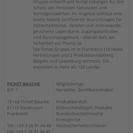
Gruppe entwirft und fertigt Lösungen für den
Schutz von Personen, Gebäuden und
Vermögenswerten. Ihr Angebot umfasst eine
breite Palette zertifizierter Ausrüstungen für
Sicherheitstüren, -fenster und -trennwände,
gesicherte Lagerräume, Zugangskontrollen
und Flussmanagement - überall dort, wo
Sicherheit ein Thema ist.
Die Fichet-Gruppe ist in Frankreich (14 lokale
Vertretungen und 2 Produktionsstätten),
Belgien und Luxemburg vertreten. Sie
exportiert in mehr als 120 Länder.
FICHET BAUCHE
Mitgliedertyp:
B.P. 1
Hersteller, Zertifikatsinhaber
15 rue Fichet Bauche
Produktbereich:
51110 Bazancourt
Einbruchdiebstahl-Produkte
Frankreich
Brandschutztechnische
Erzeugnisse
Tel.: +33 3 26 91 44 44
Hochsicherheitsschlösser
Fax: +33 3 26 91 44 45