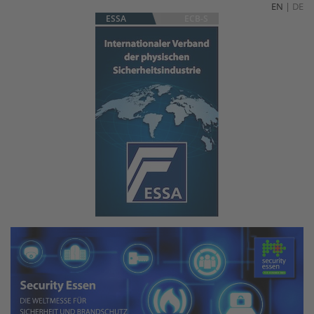
EN
|
DE
ESSA
ECB-S