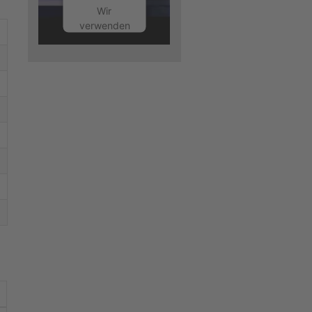
Wir
verwenden
einen
Service
eines
Drittanbieters,
um
Videoinhalte
einzubetten.
Dieser
Service
kann
Daten zu
Ihren
Aktivitäten
sammeln.
Bitte lesen
Sie die
Details
durch und
stimmen