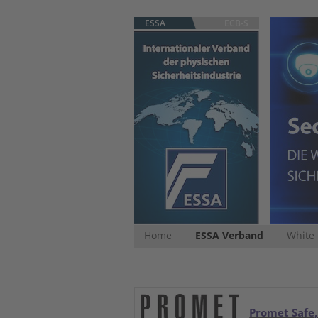
ESSA
ECB-S
Home
ESSA Verband
White
Promet Safe,