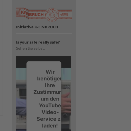
Initiative K-EINBRUCH
Is your safe really safe?
Sehen Sie selbst.
Wir
benötigen
Ihre
Zustimmung,
um den
YouTube
Video-
Service zu
laden!