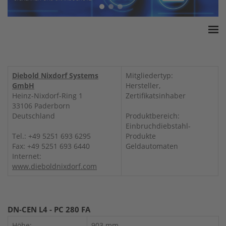
Home
ESSA Verband
Diebold Nixdorf Systems
Mitgliedertyp:
White Paper
GmbH
Hersteller,
Heinz-Nixdorf-Ring 1
Zertifikatsinhaber
Produkte
33106 Paderborn
Versicherungssummen
Deutschland
Produktbereich:
Einbruchdiebstahl-
Presse
Tel.: +49 5251 693 6295
Produkte
Kontakt
Fax: +49 5251 693 6440
Geldautomaten
Internet:
www.dieboldnixdorf.com
DN-CEN L4 - PC 280 FA
Höhe:
903 mm