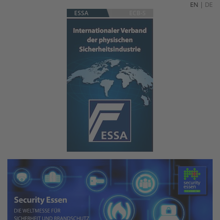
EN
|
DE
ESSA
ECB-S