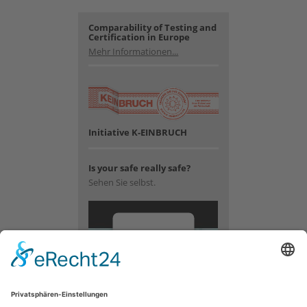
Comparability of Testing and
Certification in Europe
Mehr Informationen...
Initiative K-EINBRUCH
Is your safe really safe?
Sehen Sie selbst.
Wir
benötigen
Ihre
Zustimmung,
um den