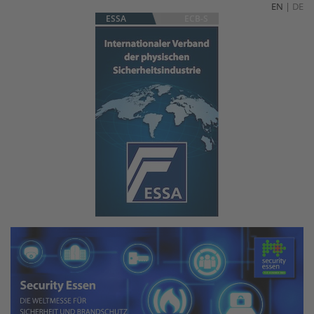
EN
|
DE
ESSA
ECB-S