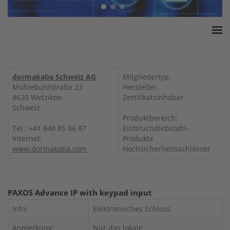
Home
ESSA Verband
dormakaba Schweiz AG
Mitgliedertyp:
White Paper
Mühlebühlstraße 23
Hersteller,
8620 Wetzikon
Zertifikatsinhaber
Produkte
Schweiz
Versicherungssummen
Produktbereich:
Tel.: +41 848 85 86 87
Einbruchdiebstahl-
Presse
Internet:
Produkte
Kontakt
www.dormakaba.com
Hochsicherheitsschlösser
PAXOS Advance IP with keypad input
Info:
Elektronisches Schloss
Anmerkung:
Nur das lokale