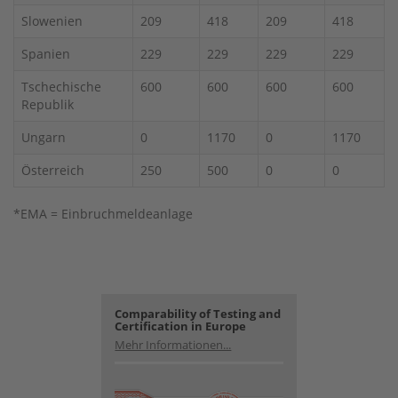
Slowenien
209
418
209
418
Spanien
229
229
229
229
Tschechische
600
600
600
600
Republik
Ungarn
0
1170
0
1170
Österreich
250
500
0
0
*EMA = Einbruchmeldeanlage
Comparability of Testing and
Certification in Europe
Mehr Informationen...