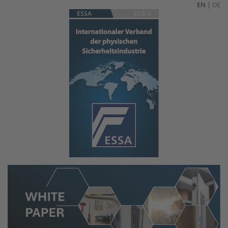
EN
|
DE
ESSA
ECB-S