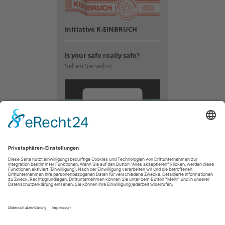
Initiative K-EINBRUCH
Is your safe really safe?
Sehen Sie selbst.
Wir
benötigen
Ihre
Zustimmung,
um den
YouTube
Video-
Service zu
laden!
Wir