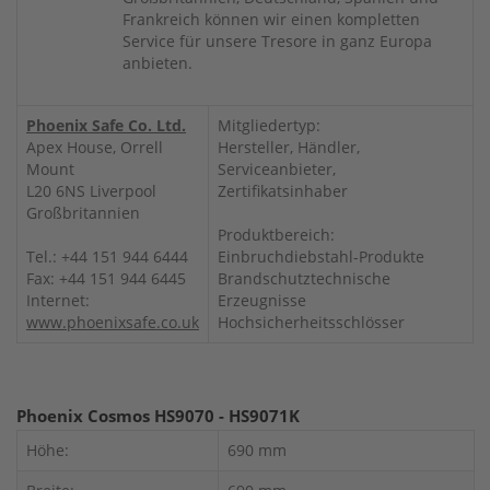
Frankreich können wir einen kompletten
Service für unsere Tresore in ganz Europa
anbieten.
Phoenix Safe Co. Ltd.
Mitgliedertyp:
Apex House, Orrell
Hersteller, Händler,
Mount
Serviceanbieter,
L20 6NS Liverpool
Zertifikatsinhaber
Großbritannien
Produktbereich:
Tel.: +44 151 944 6444
Einbruchdiebstahl-Produkte
Fax: +44 151 944 6445
Brandschutztechnische
Internet:
Erzeugnisse
www.phoenixsafe.co.uk
Hochsicherheitsschlösser
Phoenix Cosmos HS9070 - HS9071K
Höhe:
690 mm