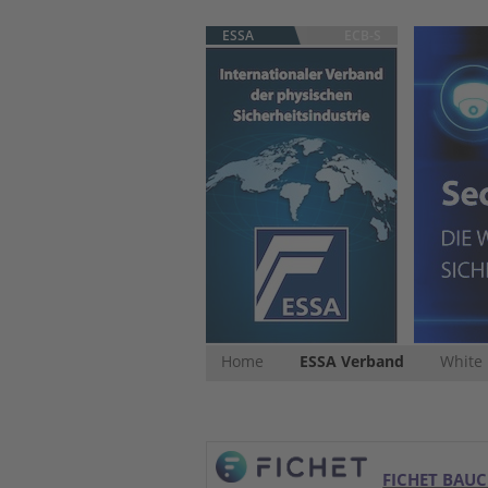
ESSA
ECB-S
Home
ESSA Verband
White
FICHET BAU