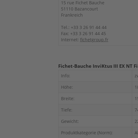
15 rue Fichet Bauche
51110 Bazancourt
Frankreich
Tel.: +33 3 26 91 44 44
Fax: +33 3 26 91 44 45
Internet:
fichetgroup.fr
Fichet-Bauche InviKtus III EX NT Fi
Info:
z
Höhe:
1
Breite:
1
Tiefe:
7
Gewicht:
2
Produktkategorie (Norm):
A