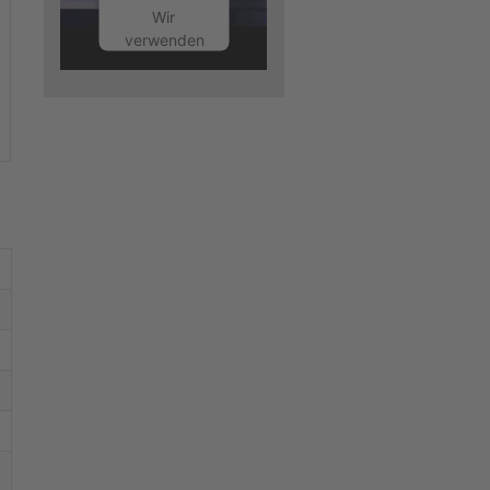
Wir
verwenden
einen
Service
eines
Drittanbieters,
um
Videoinhalte
einzubetten.
Dieser
Service
kann
Daten zu
Ihren
Aktivitäten
sammeln.
Bitte lesen
Sie die
Details
durch und
stimmen