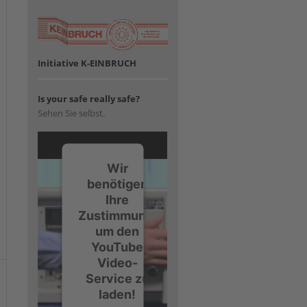
Initiative K-EINBRUCH
Is your safe really safe?
Sehen Sie selbst.
Wir
benötigen
Ihre
Zustimmung,
um den
YouTube
Video-
Service zu
laden!