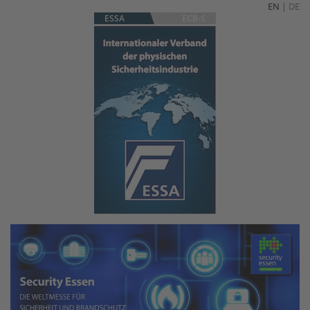
EN
|
DE
ESSA
ECB-S