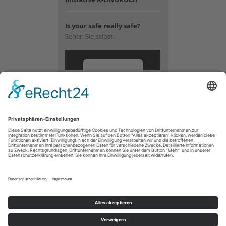
Is your safe really safe?
Sehen Sie selbst.
Wir
benötigen
Ihre
Zustimmung,
um den
YouTube
Video-
Service zu
laden!
Wir
verwenden
einen
Service