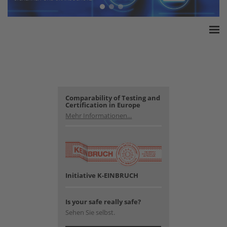
Home
ESSA Verband
White Paper
Produkte
Comparability of Testing and
Certification in Europe
Versicherungssummen
Mehr Informationen...
Presse
Kontakt
Initiative K-EINBRUCH
Is your safe really safe?
Sehen Sie selbst.