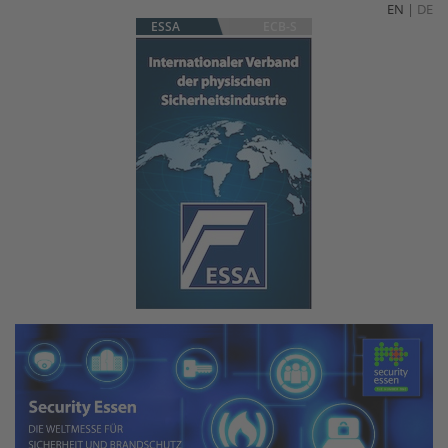
EN
|
DE
ESSA
ECB-S