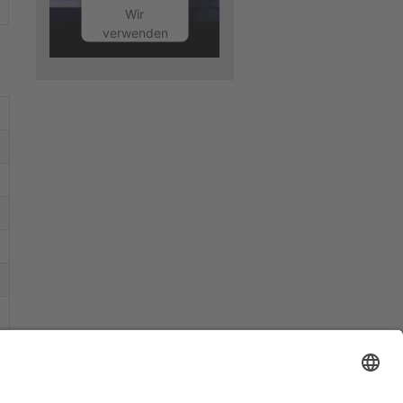
Wir
verwenden
einen
Service
eines
Drittanbieters,
um
Videoinhalte
einzubetten.
Dieser
Service
kann
Daten zu
Ihren
Aktivitäten
sammeln.
Bitte lesen
Sie die
Details
durch und
stimmen