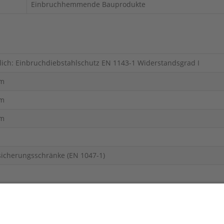
Einbruchhemmende Bauprodukte
lich: Einbruchdiebstahlschutz EN 1143-1 Widerstandsgrad I
m
m
m
icherungsschränke (EN 1047-1)
chutztechnische Erzeugnisse