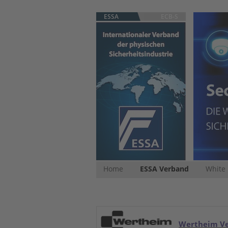
ESSA
ECB-S
Home
ESSA Verband
White
Wertheim V