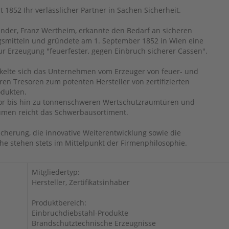
t 1852 Ihr verlässlicher Partner in Sachen Sicherheit.
nder, Franz Wertheim, erkannte den Bedarf an sicheren
mitteln und gründete am 1. September 1852 in Wien eine
ur Erzeugung "feuerfester, gegen Einbruch sicherer Cassen".
ckelte sich das Unternehmen vom Erzeuger von feuer- und
en Tresoren zum potenten Hersteller von zertifizierten
odukten.
or bis hin zu tonnenschweren Wertschutzraumtüren und
men reicht das Schwerbausortiment.
icherung, die innovative Weiterentwicklung sowie die
 stehen stets im Mittelpunkt der Firmenphilosophie.
Mitgliedertyp:
Hersteller, Zertifikatsinhaber
Produktbereich:
Einbruchdiebstahl-Produkte
Brandschutztechnische Erzeugnisse