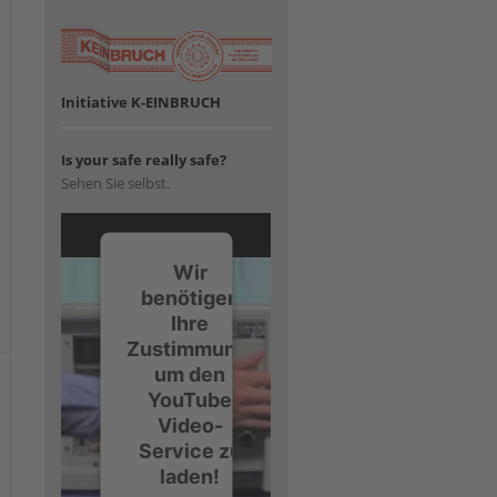
Initiative K-EINBRUCH
Is your safe really safe?
Sehen Sie selbst.
Wir
benötigen
Ihre
Zustimmung,
um den
YouTube
Video-
Service zu
laden!