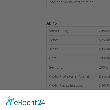
Internet:
www.wertheim.at
AD 15
Anmerkung:
Zusätz
Höhe:
625 m
Breite:
605 m
Tiefe:
480 m
Gewicht:
200 kg
Produktkategorie (Norm):
Datens
Produktspezifikation:
S 60 P
Produktbereich:
Brands