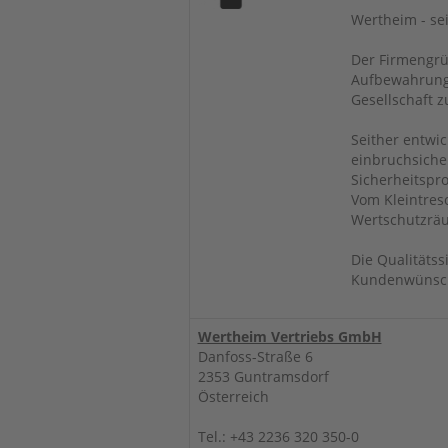
Wertheim - sei
Der Firmengrü
Aufbewahrungs
Gesellschaft z
Seither entwi
einbruchsicher
Sicherheitspr
Vom Kleintres
Wertschutzräu
Die Qualitätss
Kundenwünsche
Wertheim Vertriebs GmbH
Danfoss-Straße 6
2353 Guntramsdorf
Österreich
Tel.: +43 2236 320 350-0