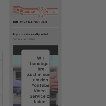
Initiative K-EINBRUCH
Is your safe really safe?
Sehen Sie selbst.
Wir
benötigen
Ihre
Zustimmung,
um den
YouTube
Video-
Service zu
laden!