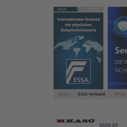
ESSA
ECB-S
Home
ESSA Verband
White
KASO OY