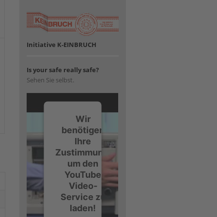
Initiative K-EINBRUCH
Is your safe really safe?
Sehen Sie selbst.
Wir
benötigen
Ihre
Zustimmung,
um den
YouTube
Video-
Service zu
laden!