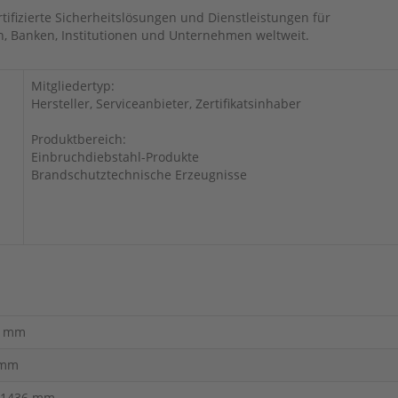
rtifizierte Sicherheitslösungen und Dienstleistungen für
n, Banken, Institutionen und Unternehmen weltweit.
Mitgliedertyp:
Hersteller, Serviceanbieter, Zertifikatsinhaber
Produktbereich:
Einbruchdiebstahl-Produkte
Brandschutztechnische Erzeugnisse
0 mm
 mm
-1436 mm