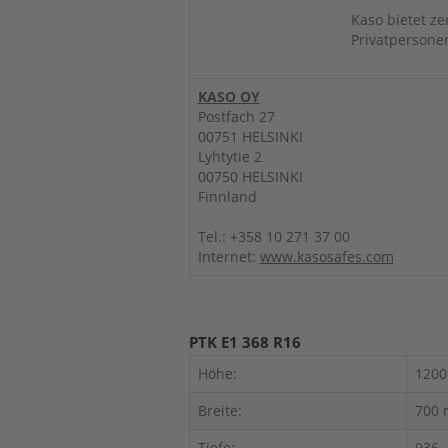
Kaso bietet ze
Privatpersone
KASO OY
Postfach 27
00751 HELSINKI
Lyhtytie 2
00750 HELSINKI
Finnland
Tel.: +358 10 271 37 00
Internet:
www.kasosafes.com
PTK E1 368 R16
Höhe:
120
Breite:
700
Tiefe:
936 