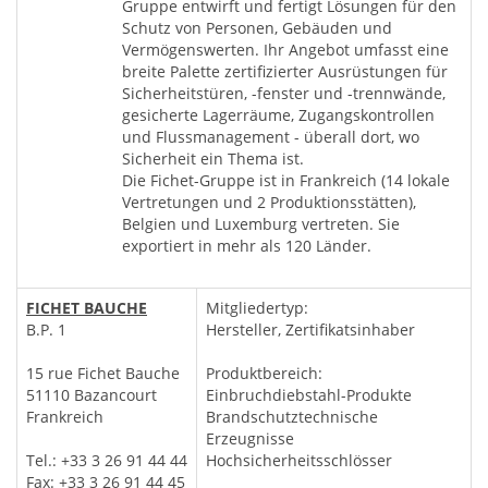
Gruppe entwirft und fertigt Lösungen für den
Schutz von Personen, Gebäuden und
Vermögenswerten. Ihr Angebot umfasst eine
breite Palette zertifizierter Ausrüstungen für
Sicherheitstüren, -fenster und -trennwände,
gesicherte Lagerräume, Zugangskontrollen
und Flussmanagement - überall dort, wo
Sicherheit ein Thema ist.
Die Fichet-Gruppe ist in Frankreich (14 lokale
Vertretungen und 2 Produktionsstätten),
Belgien und Luxemburg vertreten. Sie
exportiert in mehr als 120 Länder.
FICHET BAUCHE
Mitgliedertyp:
B.P. 1
Hersteller, Zertifikatsinhaber
15 rue Fichet Bauche
Produktbereich:
51110 Bazancourt
Einbruchdiebstahl-Produkte
Frankreich
Brandschutztechnische
Erzeugnisse
Tel.: +33 3 26 91 44 44
Hochsicherheitsschlösser
Fax: +33 3 26 91 44 45