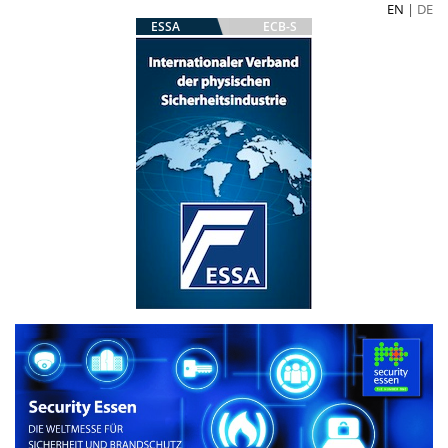
EN
|
DE
ESSA
ECB-S