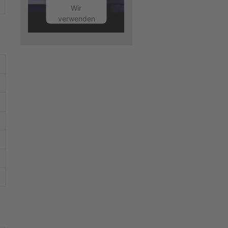
Wir
verwenden
einen
Service
eines
Drittanbieters,
um
Videoinhalte
einzubetten.
Dieser
Service
kann
Daten zu
Ihren
Aktivitäten
sammeln.
Bitte lesen
Sie die
Details
durch und
stimmen