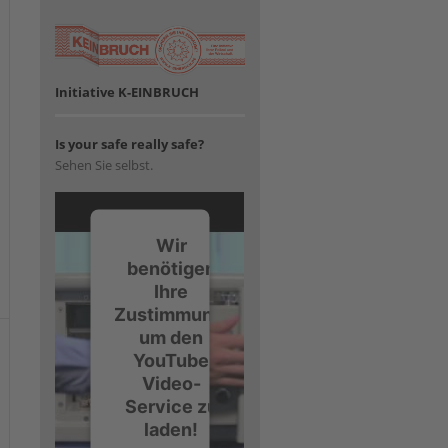
Initiative K-EINBRUCH
Is your safe really safe?
Sehen Sie selbst.
Wir
benötigen
Ihre
Zustimmung,
um den
YouTube
Video-
Service zu
laden!