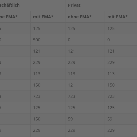
schäftlich
Privat
ne EMA*
mit EMA*
ohne EMA*
mit EMA*
5
125
125
125
0
500
0
0
1
121
121
121
9
229
229
229
3
113
113
113
150
12
150
3
723
723
723
5
125
125
125
150
59
59
9
229
229
229