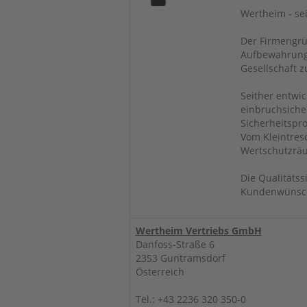
Wertheim - sei
Der Firmengrü
Aufbewahrungs
Gesellschaft z
Seither entwi
einbruchsicher
Sicherheitspr
Vom Kleintres
Wertschutzräu
Die Qualitätss
Kundenwünsche
Wertheim Vertriebs GmbH
Danfoss-Straße 6
2353 Guntramsdorf
Österreich
Tel.: +43 2236 320 350-0