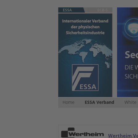
ESSA
ECB-S
Home
ESSA Verband
White
Wertheim V