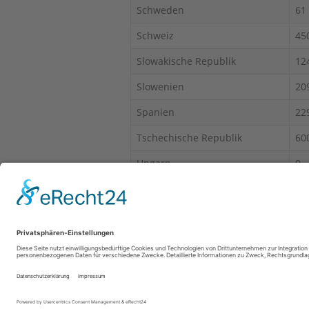
Schweden
61
Schweiz
45
Slowakische Republik
12
Slowenien
20
Spanien
22
Tschechische Republik
60
Ungarn
0
Österreich
25
*EMA = Einbruchmeldeanlage