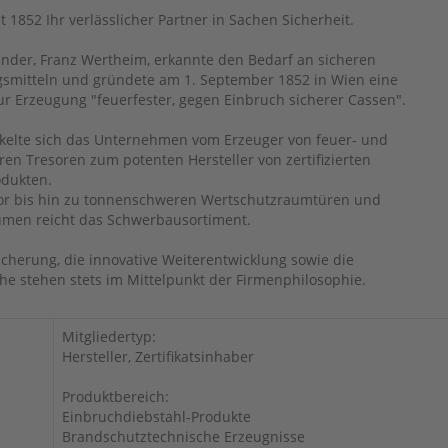
t 1852 Ihr verlässlicher Partner in Sachen Sicherheit.
nder, Franz Wertheim, erkannte den Bedarf an sicheren
mitteln und gründete am 1. September 1852 in Wien eine
ur Erzeugung "feuerfester, gegen Einbruch sicherer Cassen".
ckelte sich das Unternehmen vom Erzeuger von feuer- und
en Tresoren zum potenten Hersteller von zertifizierten
odukten.
or bis hin zu tonnenschweren Wertschutzraumtüren und
men reicht das Schwerbausortiment.
icherung, die innovative Weiterentwicklung sowie die
 stehen stets im Mittelpunkt der Firmenphilosophie.
Mitgliedertyp:
Hersteller, Zertifikatsinhaber
Produktbereich:
Einbruchdiebstahl-Produkte
Brandschutztechnische Erzeugnisse