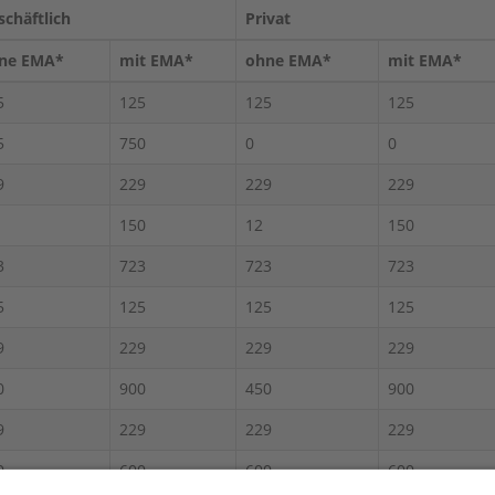
schäftlich
Privat
ne EMA*
mit EMA*
ohne EMA*
mit EMA*
5
125
125
125
5
750
0
0
9
229
229
229
150
12
150
3
723
723
723
5
125
125
125
9
229
229
229
0
900
450
900
9
229
229
229
0
600
600
600