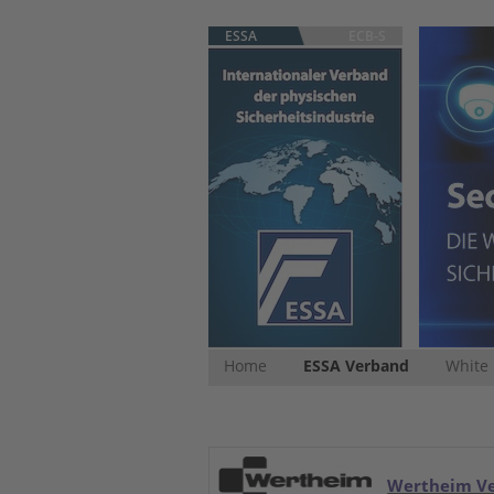
ESSA
ECB-S
Home
ESSA Verband
White
Wertheim V