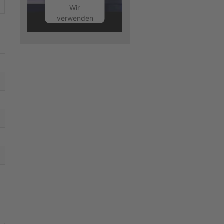
Wir
verwenden
einen
Service
eines
Drittanbieters,
um
Videoinhalte
einzubetten.
Dieser
Service
kann
Daten zu
Ihren
Aktivitäten
sammeln.
Bitte lesen
Sie die
Details
durch und
stimmen