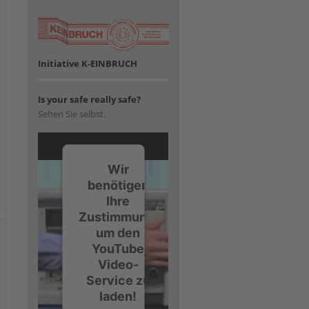
Initiative K-EINBRUCH
Is your safe really safe?
Sehen Sie selbst.
Wir
benötigen
Ihre
Zustimmung,
um den
YouTube
Video-
Service zu
laden!