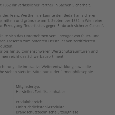
t 1852 Ihr verlässlicher Partner in Sachen Sicherheit.
nder, Franz Wertheim, erkannte den Bedarf an sicheren
mitteln und gründete am 1. September 1852 in Wien eine
ur Erzeugung "feuerfester, gegen Einbruch sicherer Cassen".
ckelte sich das Unternehmen vom Erzeuger von feuer- und
en Tresoren zum potenten Hersteller von zertifizierten
odukten.
or bis hin zu tonnenschweren Wertschutzraumtüren und
men reicht das Schwerbausortiment.
icherung, die innovative Weiterentwicklung sowie die
 stehen stets im Mittelpunkt der Firmenphilosophie.
Mitgliedertyp:
Hersteller, Zertifikatsinhaber
Produktbereich:
Einbruchdiebstahl-Produkte
Brandschutztechnische Erzeugnisse