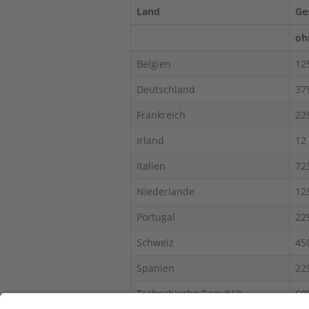
Land
Ge
oh
Belgien
12
Deutschland
37
Frankreich
22
Irland
12
Italien
72
Niederlande
12
Portugal
22
Schweiz
45
Spanien
22
Tschechische Republik
60