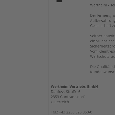
Wertheim - sei
Der Firmengrü
Aufbewahrungs
Gesellschaft z
Seither entwi
einbruchsicher
Sicherheitspr
Vom Kleintres
Wertschutzräu
Die Qualitätss
Kundenwünsche
Wertheim Vertriebs GmbH
Danfoss-Straße 6
2353 Guntramsdorf
Österreich
Tel.: +43 2236 320 350-0