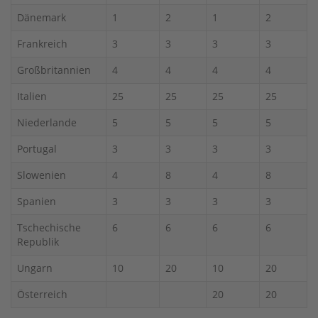
Dänemark
1
2
1
2
Frankreich
3
3
3
3
Großbritannien
4
4
4
4
Italien
25
25
25
25
Niederlande
5
5
5
5
Portugal
3
3
3
3
Slowenien
4
8
4
8
Spanien
3
3
3
3
Tschechische
6
6
6
6
Republik
Ungarn
10
20
10
20
Österreich
20
20