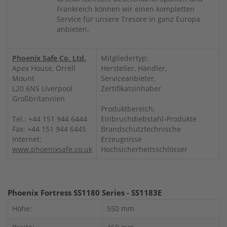
Frankreich können wir einen kompletten
Service für unsere Tresore in ganz Europa
anbieten.
Phoenix Safe Co. Ltd.
Mitgliedertyp:
Apex House, Orrell
Hersteller, Händler,
Mount
Serviceanbieter,
L20 6NS Liverpool
Zertifikatsinhaber
Großbritannien
Produktbereich:
Tel.: +44 151 944 6444
Einbruchdiebstahl-Produkte
Fax: +44 151 944 6445
Brandschutztechnische
Internet:
Erzeugnisse
www.phoenixsafe.co.uk
Hochsicherheitsschlösser
Phoenix Fortress SS1180 Series - SS1183E
Höhe:
550 mm