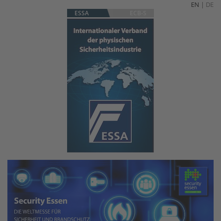
EN
|
DE
ESSA
ECB-S