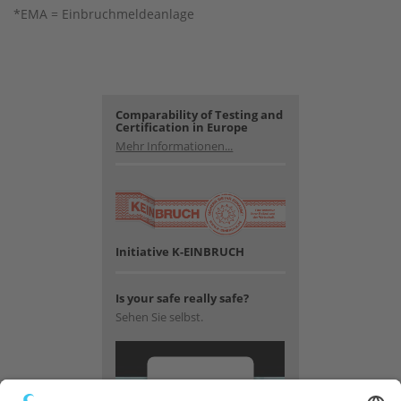
*EMA = Einbruchmeldeanlage
Comparability of Testing and
Certification in Europe
Mehr Informationen...
Initiative K-EINBRUCH
Is your safe really safe?
Sehen Sie selbst.
Wir