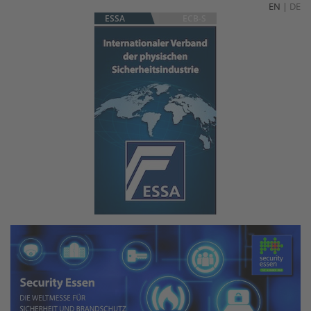
EN
|
DE
ESSA
ECB-S