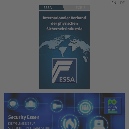
EN
|
DE
ESSA
ECB-S