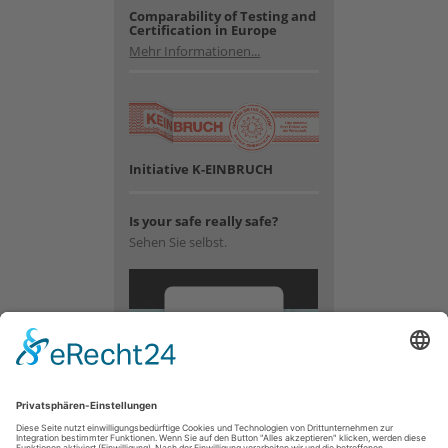
Comparability of Testing and
Certification in Europe
Mehr Informationen...
Initiative K-EINBRUCH
Is your safe really safe?
Sehen Sie selbst.
Wir
benötigen
Ihre
Zustimmung,
um den
YouTube