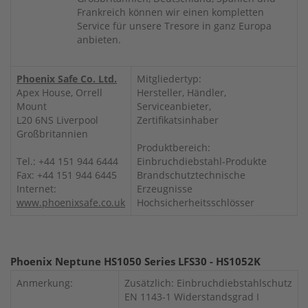
Frankreich können wir einen kompletten
Service für unsere Tresore in ganz Europa
anbieten.
Phoenix Safe Co. Ltd.
Mitgliedertyp:
Apex House, Orrell
Hersteller, Händler,
Mount
Serviceanbieter,
L20 6NS Liverpool
Zertifikatsinhaber
Großbritannien
Produktbereich:
Tel.: +44 151 944 6444
Einbruchdiebstahl-Produkte
Fax: +44 151 944 6445
Brandschutztechnische
Internet:
Erzeugnisse
www.phoenixsafe.co.uk
Hochsicherheitsschlösser
Phoenix Neptune HS1050 Series LFS30 - HS1052K
Anmerkung:
Zusätzlich: Einbruchdiebstahlschutz
EN 1143-1 Widerstandsgrad I