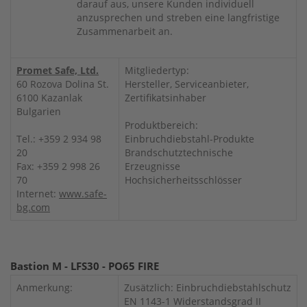
darauf aus, unsere Kunden individuell
anzusprechen und streben eine langfristige
Zusammenarbeit an.
Promet Safe, Ltd.
Mitgliedertyp:
60 Rozova Dolina St.
Hersteller, Serviceanbieter,
6100 Kazanlak
Zertifikatsinhaber
Bulgarien
Produktbereich:
Tel.: +359 2 934 98
Einbruchdiebstahl-Produkte
20
Brandschutztechnische
Fax: +359 2 998 26
Erzeugnisse
70
Hochsicherheitsschlösser
Internet:
www.safe-
bg.com
Bastion M - LFS30 - PO65 FIRE
Anmerkung:
Zusätzlich: Einbruchdiebstahlschutz
EN 1143-1 Widerstandsgrad II