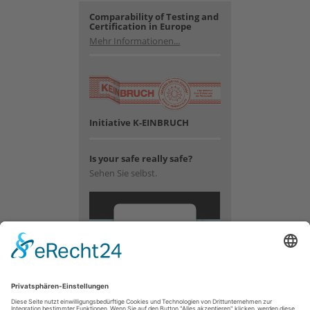
Comparability of Testing and
Certification in Europe
Mehr Informationen...
Initiative K-EINBRUCH
Is your safe really safe?
Sehen Sie selbst.
Wir
benötigen
Ihre
Zustimmung,
um den
YouTube