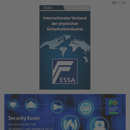
EN
|
DE
ESSA
ECB-S