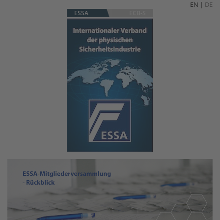
EN
|
DE
ESSA
ECB-S