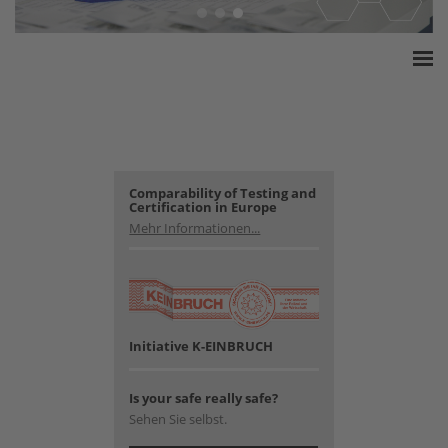
Home
ESSA Verband
White Paper
Produkte
Comparability of Testing and
Certification in Europe
Versicherungssummen
Mehr Informationen...
Presse
Kontakt
Initiative K-EINBRUCH
Is your safe really safe?
Sehen Sie selbst.