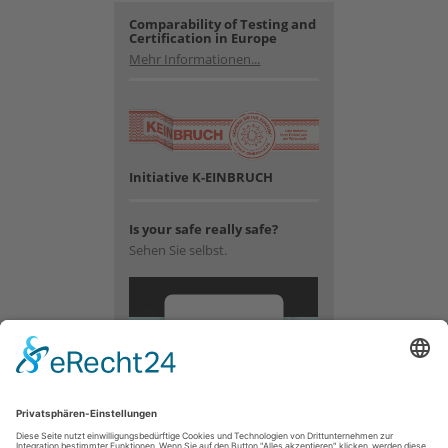
Comparability of Testing and
Certification in Europe
Mehr Informationen...
Initiative K-EINBRUCH
Is your safe really safe?
Sehen Sie selbst.
Wir
benötigen
Ihre
Zustimmung,
um den
YouTube