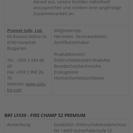
darauf aus, unsere Kunden individuell
anzusprechen und streben eine langfristige
Zusammenarbeit an.
Promet Safe, Ltd.
Mitgliedertyp:
60 Rozova Dolina St.
Hersteller, Serviceanbieter,
6100 Kazanlak
Zertifikatsinhaber
Bulgarien
Produktbereich:
Tel.: +359 2 934 98
Einbruchdiebstahl-Produkte
20
Brandschutztechnische
Fax: +359 2 998 26
Erzeugnisse
70
Hochsicherheitsschlösser
Internet:
www.safe-
bg.com
BRF LFS30 - FIRE CHAMP 32 PREMIUM
Anmerkung:
Zusätzlich: Einbruchdiebstahlschutz
EN 14450 Sicherheitsstufe S2