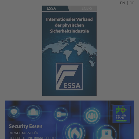
EN
|
DE
ESSA
ECB-S