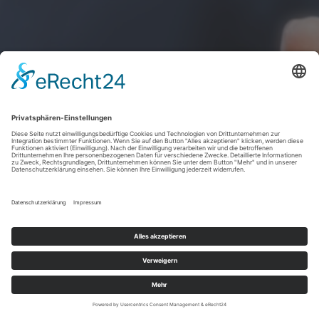
Mit Sicherheit in die
Zukunft.
Kompetenzfeld
Physische Sicherheit.
Fon: +49 69 6603-1456 | E-Mail:
info@ecb-s.com
|
Impressum
|
Datenschutz
|
Cookie-Einstellungen