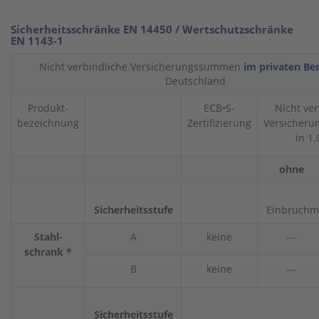
Sicherheitsschränke EN 14450 / Wertschutzschränke
EN 1143-1
Nicht verbindliche Versicherungssummen
im privaten Be
Deutschland
Produkt-
ECB•S-
Nicht ver
bezeichnung
Zertifizierung
Versicher
in 1.
ohne
Sicherheitsstufe
Einbruchm
Stahl-
A
keine
---
schrank *
B
keine
---
Sicherheitsstufe