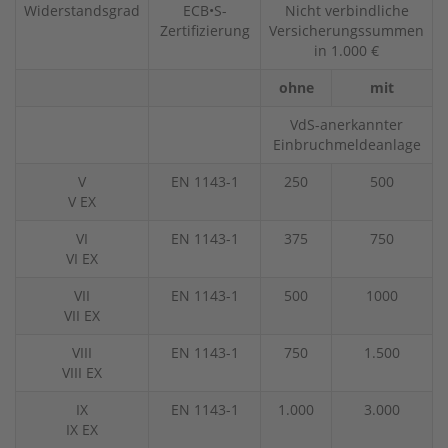
Widerstandsgrad
ECB•S-
Nicht verbindliche
Zertifizierung
Versicherungssummen
in 1.000 €
ohne
mit
VdS-anerkannter
Einbruchmeldeanlage
V
EN 1143-1
250
500
V EX
VI
EN 1143-1
375
750
VI EX
VII
EN 1143-1
500
1000
VII EX
VIII
EN 1143-1
750
1.500
VIII EX
IX
EN 1143-1
1.000
3.000
IX EX