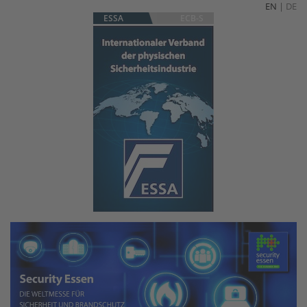
EN
|
DE
ESSA
ECB-S