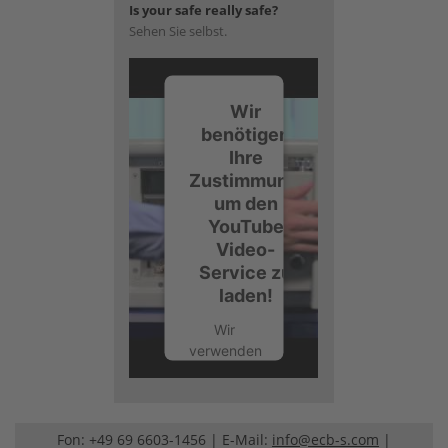
Is your safe really safe?
Sehen Sie selbst.
Wir
benötigen
Ihre
Zustimmung,
um den
YouTube
Video-
Service zu
laden!
Wir
verwenden
einen
Service
eines
Drittanbieters,
Fon: +49 69 6603-1456 | E-Mail:
info@ecb-s.com
|