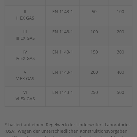
II
EN 1143-1
50
100
II EX GAS
III
EN 1143-1
100
200
III EX GAS
IV
EN 1143-1
150
300
IV EX GAS
V
EN 1143-1
200
400
V EX GAS
VI
EN 1143-1
250
500
VI EX GAS
* basiert auf einem Regelwerk der Underwriters Laboratories
(USA). Wegen der unterschiedlichen Konstruktionsvorgaben