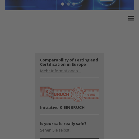
Home
ESSA Verband
White Paper
Produkte
Comparability of Testing and
Certification in Europe
Versicherungssummen
Mehr Informationen...
Presse
Kontakt
Initiative K-EINBRUCH
Is your safe really safe?
Sehen Sie selbst.