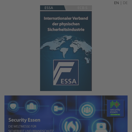
EN
|
DE
ESSA
ECB-S